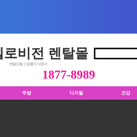
 헬로비전 렌탈몰
렌탈상품 쇼핑몰의 대명사
1877-8989
주방
디지털
건강