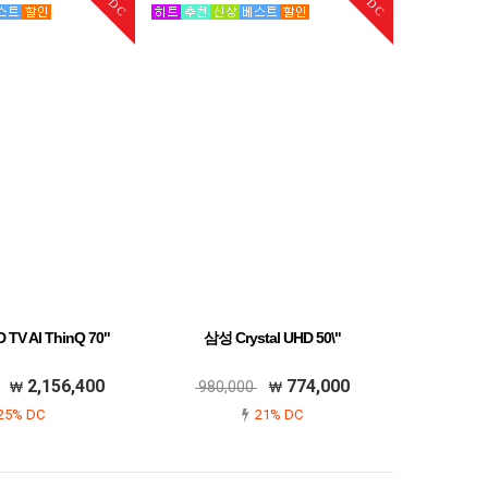
DC
DC
TV AI ThinQ 70"
삼성 Crystal UHD 50\"
2,156,400
774,000
980,000
25% DC
21% DC