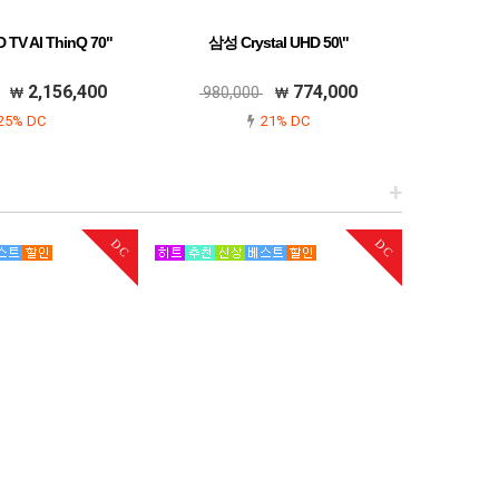
TV AI ThinQ 70"
삼성 Crystal UHD 50\"
2,156,400
774,000
980,000
25% DC
21% DC
+
DC
DC