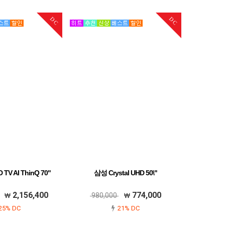
DC
DC
TV AI ThinQ 70"
삼성 Crystal UHD 50\"
2,156,400
774,000
980,000
25% DC
21% DC