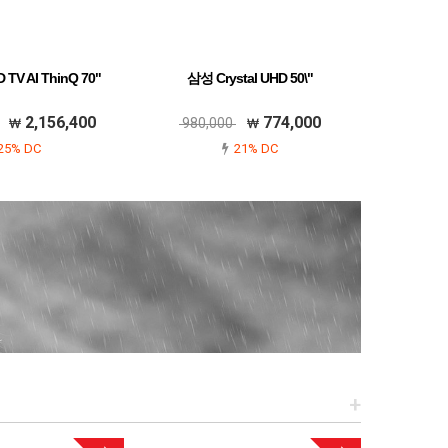
TV AI ThinQ 70"
삼성 Crystal UHD 50\"
2,156,400
774,000
980,000
25% DC
21% DC
+