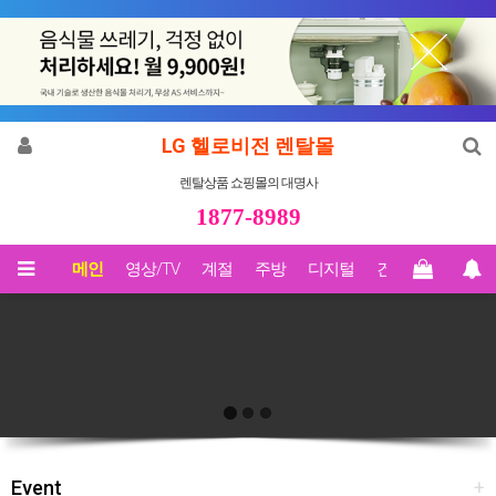
LG 헬로비전 렌탈몰
렌탈상품 쇼핑몰의 대명사
1877-8989
메인
영상/TV
계절
주방
디지털
건강
Biz렌탈
Event
+