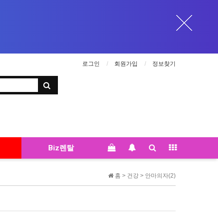
로그인
회원가입
정보찾기
Biz렌탈
홈 >
건강
>
안마의자(2)