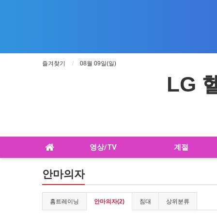
즐겨찾기
08월 09일(일)
LG
영상/TV
계절
안마의자
홈트레이닝
안마의자(2)
침대
상위분류