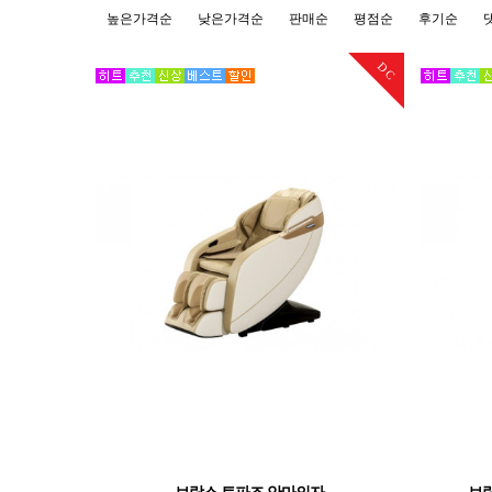
높은가격순
낮은가격순
판매순
평점순
후기순
DC
브람스 토파즈 안마의자
브