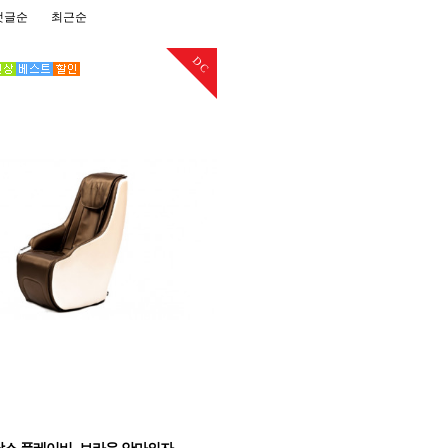
댓글순
최근순
DC
람스 플레이비_브라운 안마의자