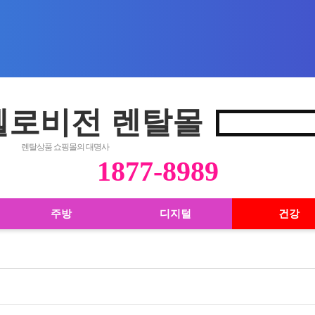
 헬로비전 렌탈몰
렌탈상품 쇼핑몰의 대명사
1877-8989
주방
디지털
건강