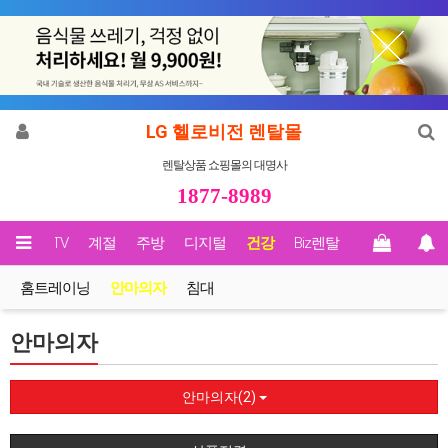
LG 헬로비전 렌탈몰
렌탈상품 쇼핑몰의 대명사
1877-8989
영상/TV
계절
주방
디지털
건강
Biz렌탈
홈트레이닝
안마의자
침대
안마의자
안마의자(2)