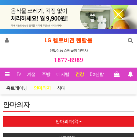
LG 헬로비전 렌탈몰
렌탈상품 쇼핑몰의 대명사
1877-8989
영상/TV
계절
주방
디지털
건강
Biz렌탈
홈트레이닝
안마의자
침대
안마의자
안마의자(2)