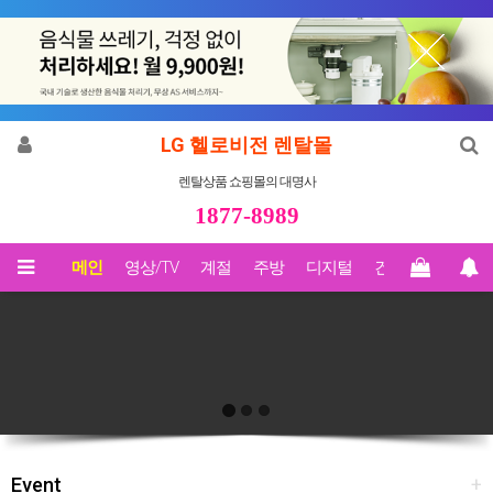
LG 헬로비전 렌탈몰
렌탈상품 쇼핑몰의 대명사
1877-8989
메인
영상/TV
계절
주방
디지털
건강
Biz렌탈
Event
+