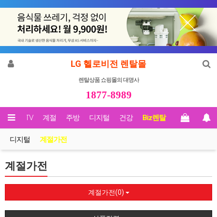
LG 헬로비전 렌탈몰
렌탈상품 쇼핑몰의 대명사
1877-8989
영상/TV
계절
주방
디지털
건강
Biz렌탈
디지털
계절가전
계절가전
계절가전(0)