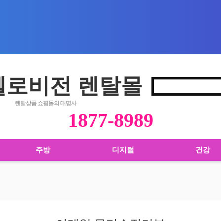
 헬로비전 렌탈몰
렌탈상품 쇼핑몰의 대명사
1877-8989
주방
디지털
건강