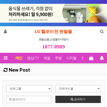
LG 헬로비전 렌탈몰
렌탈상품 쇼핑몰의 대명사
1877-8989
메인
영상/TV
계절
주방
디지털
건강
Biz렌탈
New Post
검색하기