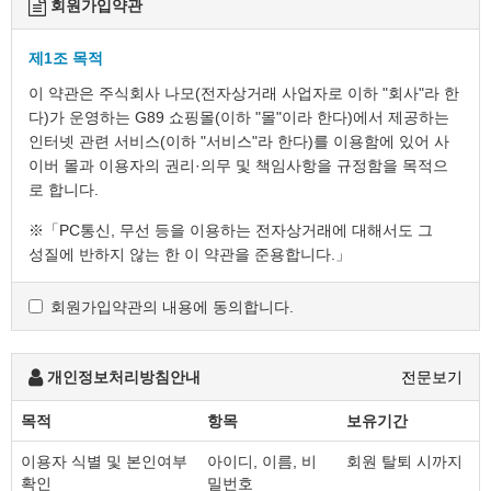
회원가입약관
제1조 목적
이 약관은 주식회사 나모(전자상거래 사업자로 이하 "회사"라 한
다)가 운영하는 G89 쇼핑몰(이하 "몰"이라 한다)에서 제공하는
인터넷 관련 서비스(이하 "서비스"라 한다)를 이용함에 있어 사
이버 몰과 이용자의 권리·의무 및 책임사항을 규정함을 목적으
로 합니다.
※「PC통신, 무선 등을 이용하는 전자상거래에 대해서도 그
성질에 반하지 않는 한 이 약관을 준용합니다.」
회원가입약관의 내용에 동의합니다.
제2조 정의
"몰" 이란 "회사"가 재화 또는 용역(이하 "재화 등" 이라 함)
을 이용자에게 제공하기 위하여 컴퓨터등 정보통신설비를
개인정보처리방침안내
전문보기
이용하여 재화 등을 거래할 수 있도록 설정한 가상의
영업장을 말하며, 아울러 사이버몰을 운영하는 사업자의
목적
항목
보유기간
의미로도 사용합니다.
이용자 식별 및 본인여부
아이디, 이름, 비
회원 탈퇴 시까지
"이용자"란 "몰"에 접속하여 이 약관에 따라 "몰"이
확인
밀번호