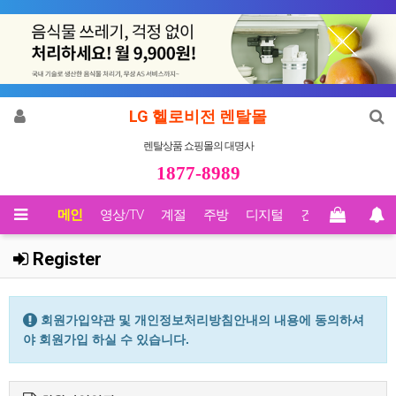
LG 헬로비전 렌탈몰
렌탈상품 쇼핑몰의 대명사
1877-8989
메인
영상/TV
계절
주방
디지털
건강
Biz렌탈
Register
회원가입약관 및 개인정보처리방침안내의 내용에 동의하셔
야 회원가입 하실 수 있습니다.