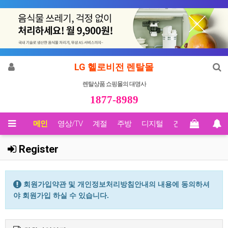
LG 헬로비전 렌탈몰
렌탈상품 쇼핑몰의 대명사
1877-8989
메인
영상/TV
계절
주방
디지털
건강
Biz렌탈
Register
회원가입약관 및 개인정보처리방침안내의 내용에 동의하셔
야 회원가입 하실 수 있습니다.