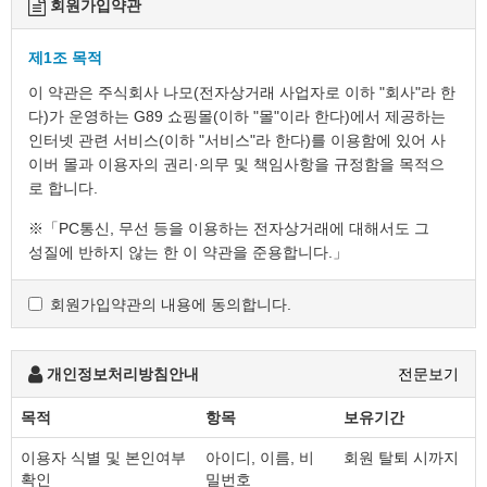
회원가입약관
제1조 목적
이 약관은 주식회사 나모(전자상거래 사업자로 이하 "회사"라 한
다)가 운영하는 G89 쇼핑몰(이하 "몰"이라 한다)에서 제공하는
인터넷 관련 서비스(이하 "서비스"라 한다)를 이용함에 있어 사
이버 몰과 이용자의 권리·의무 및 책임사항을 규정함을 목적으
로 합니다.
※「PC통신, 무선 등을 이용하는 전자상거래에 대해서도 그
성질에 반하지 않는 한 이 약관을 준용합니다.」
회원가입약관의 내용에 동의합니다.
제2조 정의
"몰" 이란 "회사"가 재화 또는 용역(이하 "재화 등" 이라 함)
을 이용자에게 제공하기 위하여 컴퓨터등 정보통신설비를
개인정보처리방침안내
전문보기
이용하여 재화 등을 거래할 수 있도록 설정한 가상의
영업장을 말하며, 아울러 사이버몰을 운영하는 사업자의
목적
항목
보유기간
의미로도 사용합니다.
이용자 식별 및 본인여부
아이디, 이름, 비
회원 탈퇴 시까지
"이용자"란 "몰"에 접속하여 이 약관에 따라 "몰"이
확인
밀번호