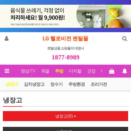
LG 헬로비전 렌탈몰
렌탈상품 쇼핑몰의 대명사
1877-8989
메인
영상/TV
계절
주방
디지털
건강
Biz렌탈
냉장고
김치냉장고
정수기
주방환경
조리가전
냉장고
냉장고(0)