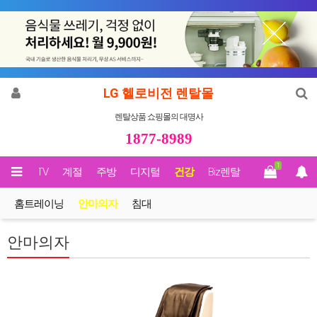
LG 헬로비전 렌탈몰
렌탈상품 쇼핑몰의 대명사
1877-8989
1
영상/TV
계절
주방
디지털
건강
Biz렌탈
홈트레이닝
안마의자
침대
안마의자