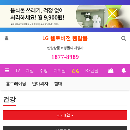
LG 헬로비전 렌탈몰
렌탈상품 쇼핑몰의 대명사
1877-8989
영상/TV
계절
주방
디지털
건강
Biz렌탈
홈트레이닝
안마의자
침대
건강
건강(2)