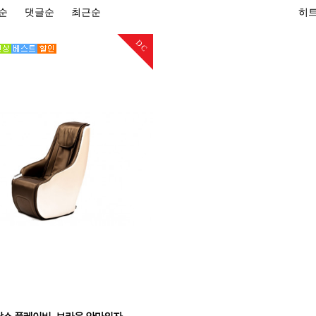
순
댓글순
최근순
히
DC
람스 플레이비_브라운 안마의자