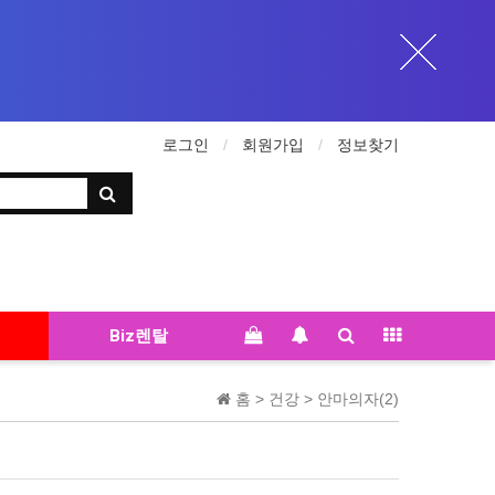
로그인
회원가입
정보찾기
Biz렌탈
홈 >
건강
>
안마의자(2)