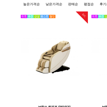
높은가격순
낮은가격순
판매순
평점순
후기
DC
브람스 토파즈 안마의자
브