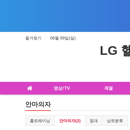
즐겨찾기
08월 09일(일)
LG
영상/TV
계절
안마의자
홈트레이닝
안마의자(2)
침대
상위분류