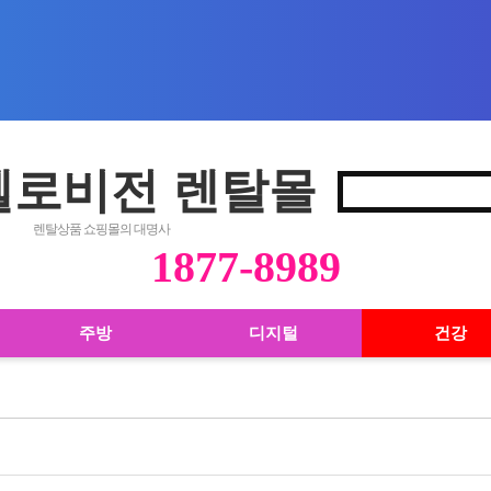
 헬로비전 렌탈몰
렌탈상품 쇼핑몰의 대명사
1877-8989
주방
디지털
건강