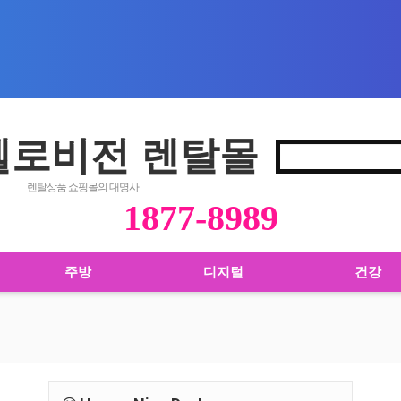
 헬로비전 렌탈몰
렌탈상품 쇼핑몰의 대명사
1877-8989
주방
디지털
건강